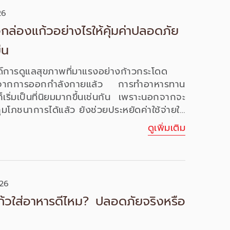
26
้อกล่องแก้วอย่างไรให้คุ้มค่าปลอดภัย
ืน
ด์การดูแลสุขภาพที่มาแรงอย่างก้าวกระโดด
กจากการออกกำลังกายแล้ว การทำอาหารทาน
ก็เริ่มเป็นที่นิยมมากขึ้นเช่นกัน เพราะนอกจากจะ
มโภชนาการได้แล้ว ยังช่วยประหยัดค่าใช้จ่ายใน
ากการทำอาหารเตรียมไว้ไม่น้อย ทว่าสิ่งหนึ่งที่
ดูเพิ่มเติม
งข้ามแต่มีความสำคัญไม่แพ้กันคือ การเลือก
บอาหาร
ที่มีคุณภาพ ทนทาน และถูกสุขอนามัย
เองที่ทำให้ “กล่องแก้ว” กลายเป็นตัวเลือกบรรจุ
าสนใจ
26
้วใส่อาหารดีไหม? ปลอดภัยจริงหรือ