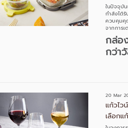
ในปัจจุบ
กำลังได
ควบคุมคุ
จากการเต
การเตรีย
กล่อ
การเลือก 
กว่าว
โดยเฉพาะ
แก้ว แบบไ
ไหม คุ้มค่
20 Mar 2
แก้วไวน
เลือกแก
ในวงการธ