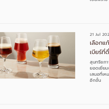
ของที่แจ
จากผู้ให้ส
โจทย์ผู้
นอกจากจะ
จริง ตอบโ
21 Jul 20
เลือกแก
เบียร์ที่ด
สุนทรียภาพ
ยอดเยี่ยม
เสนอที่เ
อีกขั้น
เพ
แต่ละชนิด