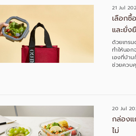
21 Jul 20
เลือกซื
และยั่งย
ด้วยเทรน
ทำให้นอ
เองที่บ้าน
ช่วยควบคุ
แต่ละวันจ
มักถูกมอ
กล่องเก็
และจุดนี้
ภัณฑ์ที่น่
20 Jul 20
กล่องแก
ไม่