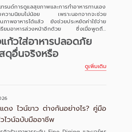
ันเทรนด์การดูแลสุขภาพและการทำอาหารทานเอง
้รับความนิยมไม่น้อย เพราะนอกจากจะช่วย
ณภาพอาหารได้แล้ว ยังช่วยประหยัดค่าใช้จ่าย
รียมอาหารล่วงหน้าอีกด้วย ซึ่งเมื่อพูดถึง
มและจัดเก็บอาหาร นอกจากเมนูที่เลือกสรรแล้ว
งแก้วใส่อาหารปลอดภัย
“บรรจุภัณฑ์” ที่ดีและมีคุณภาพก็เป็นจุดสำคัญ
ัสดุอื่นจริงหรือ
การเลือกระหว่าง
กล่องเก็บอาหาร
พลาสติกกับ
หนดีกว่ากัน? แล้วกล่องแก้วใส่อาหารจะดีจริง
าที่จะลงทุนเปลี่ยนมาใช้หรือไม่?
ดูเพิ่มเติม
026
์แดง ไวน์ขาว ต่างกันอย่างไร? คู่มือ
้วไวน์ฉบับมืออาชีพ
ุรกิจร้านอาหารระดับ Fine Dining และบาร์หรู