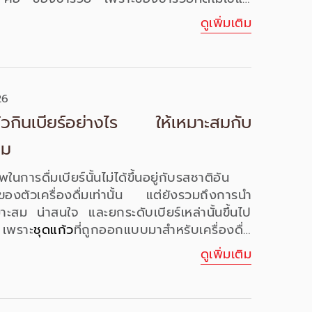
กให้แขกหลังจบงาน แต่คือตัวแทนคำขอบคุณ
ดูเพิ่มเติม
ู่ผู้รับ ซึ่งหนึ่งในของขวัญที่ไม่เคยตกยุคและตอบ
รับทุกเพศทุกวัยก็คือ “แก้วของชำร่วย” ที่
สื่อความหมายที่ดีแล้ว ยังสามารถใช้งานได้
จทย์ทั้งความคุ้มค่าและความประทับใจ
26
้วกินเบียร์อย่างไร ให้เหมาะสมกับ
ื่ม
ในการดื่มเบียร์นั้นไม่ได้ขึ้นอยู่กับรสชาติอัน
ของตัวเครื่องดื่ม
เท่านั้น
แต่ยังรวมถึงการนำ
หมาะสม น่าสนใจ แ
ละยกระดับเบียร์เหล่านั้นขึ้นไป
ราะ
ชุดแก้ว
ที่ถูกออกแบบมาสำหรับเครื่องดื่ม
 ไม่ว่าจะเป็น
แก้วไวน์
แก้วชา
หรือแม้แต่
ดูเพิ่มเติม