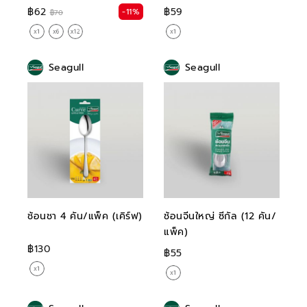
฿62
฿59
-11%
฿70
Seagull
Seagull
ช้อนชา 4 คัน/แพ็ค (เคิร์ฟ)
ช้อนจีนใหญ่ ซีกัล (12 คัน/
แพ็ค)
฿130
฿55