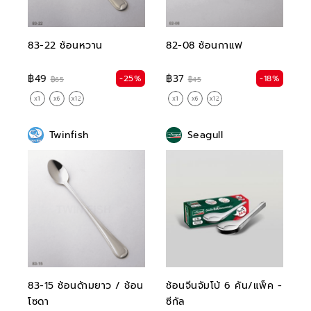
83-22 ช้อนหวาน
82-08 ช้อนกาแฟ
฿49
฿37
-25%
-18%
฿65
฿45
Twinfish
Seagull
83-15 ช้อนด้ามยาว / ช้อน
ช้อนจีนจัมโบ้ 6 คัน/แพ็ค -
โซดา
ซีกัล