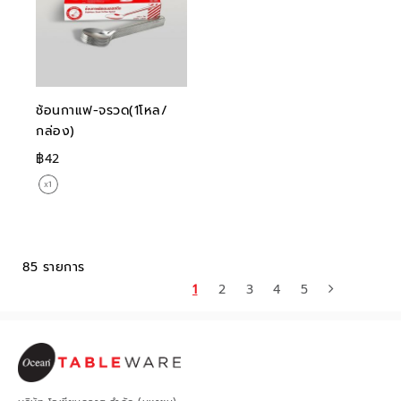
ช้อนกาแฟ-จรวด(1โหล/
กล่อง)
฿42
85 รายการ
1
2
3
4
5