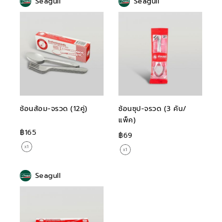
Seagull
Seagull
ช้อนส้อม-จรวด (12คู่)
ช้อนซุป-จรวด (3 คัน/
แพ็ค)
฿165
฿69
Seagull