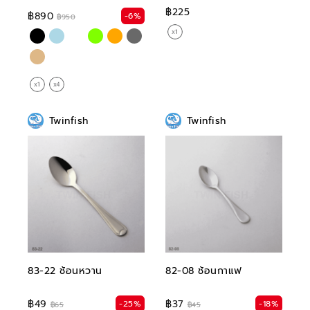
฿225
฿890
-6%
฿950
Twinfish
Twinfish
83-22 ช้อนหวาน
82-08 ช้อนกาแฟ
฿49
฿37
-25%
-18%
฿65
฿45