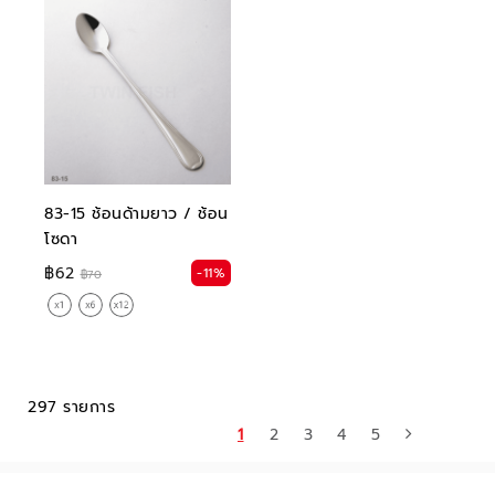
83-15 ช้อนด้ามยาว / ช้อน
โซดา
฿62
-11%
฿70
297 รายการ
1
2
3
4
5