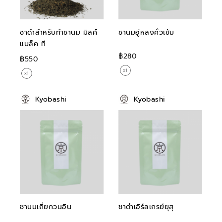
ชาดำสำหรับทำชานม มิลค์
ชานมอู่หลงคั่วเข้ม
แบล็ค ที
฿280
฿550
Kyobashi
Kyobashi
ชานมเถี่ยกวนอิน
ชาดำเอิร์ลเกรย์ยุสุ