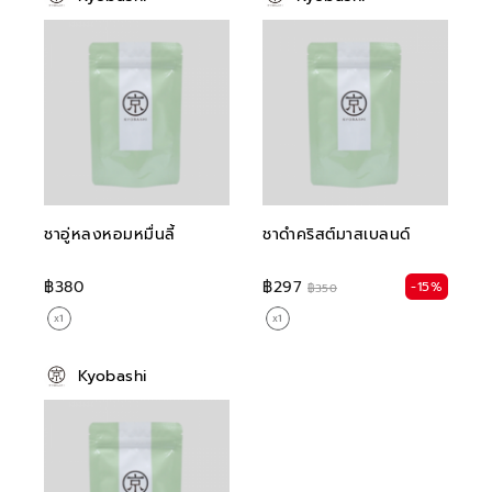
ชาอู่หลงหอมหมื่นลี้
ชาดำคริสต์มาสเบลนด์
฿380
฿297
-15%
฿350
Kyobashi