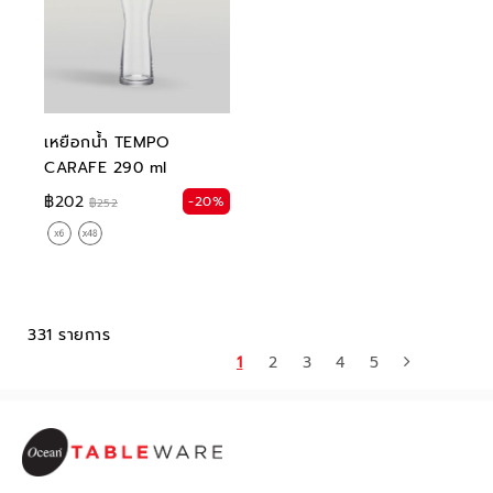
เหยือกน้ำ TEMPO
CARAFE 290 ml
฿202
-20%
฿252
331 รายการ
1
2
3
4
5