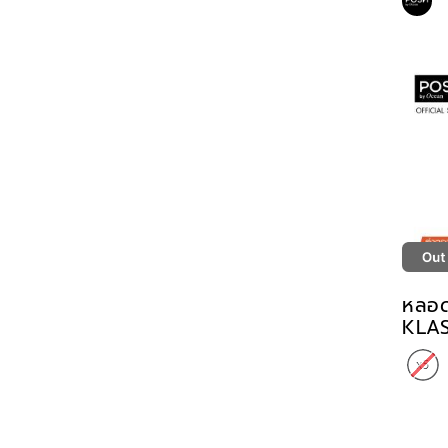
หลอด
KLA
STR