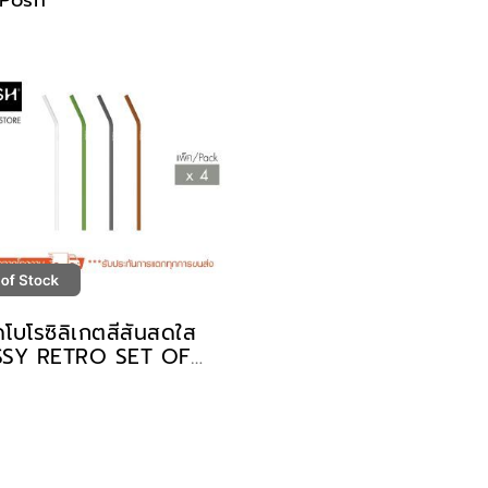
Posh
โบโรซิลิเกตสีสันสดใส
SSY RETRO SET OF
AW WITH BRUSH