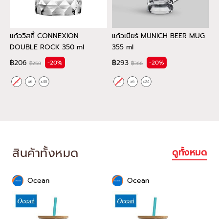
แก้ววิสกี้ CONNEXION
แก้วเบียร์ MUNICH BEER MUG
แ
DOUBLE ROCK 350 ml
355 ml
S
฿206
฿293
-20%
-20%
฿258
฿366
สินค้าทั้งหมด
ดูทั้งหมด
Ocean
Ocean