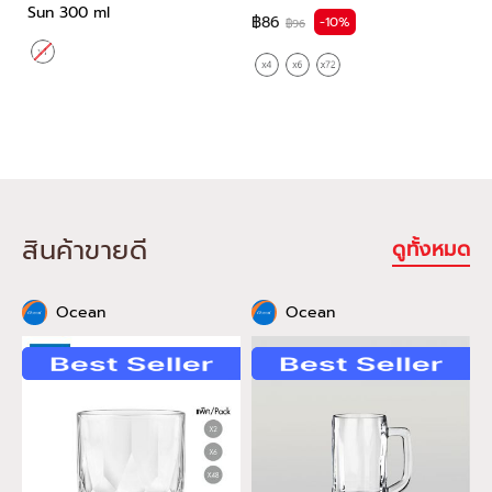
Sun 300 ml
รอ
฿86
-10%
฿96
L
฿
2
สินค้าขายดี
ดูทั้งหมด
Ocean
Ocean