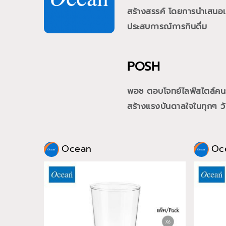
สร้างสรรค์ โดยการนำเสนอเคร
ประสบการณ์การกินดื่ม
POSH
พอช ตอบโจทย์ไลฟ์สไตล์คนรุ่
สร้างแรงบันดาลใจในทุกๆ วั
Ocean
Oc