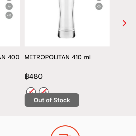
TAN 400
METROPOLITAN 410 ml
METROP
฿480
฿522