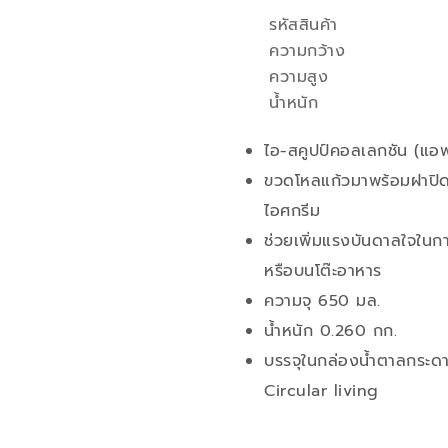
รหัสสินค้า
คุณสมบัติ
ความกว้าง
ความสูง
น้ำหนัก
ไอ-สคูปป์คอลเลกชัน (แอ
ขวดโหลแก้วมาพร้อมฝาปิด
ไอศกรีม
ช่วยเพิ่มแรงบันดาลใจในการ
หรือบนโต๊ะอาหาร
ความจุ 650 มล.
น้ำหนัก 0.260 กก.
บรรจุในกล่องน้ำตาลกระดาษ
Circular living