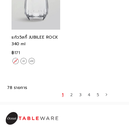
แก้ววิสกี้ JUBILEE ROCK
340 ml
฿171
78 รายการ
1
2
3
4
5