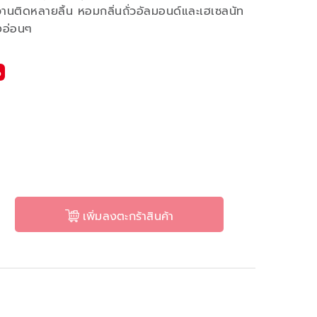
วานติดหลายลิ้น หอมกลิ่นถั่วอัลมอนด์และเฮเซลนัท
งอ่อนๆ
%
เพิ่มลงตะกร้าสินค้า