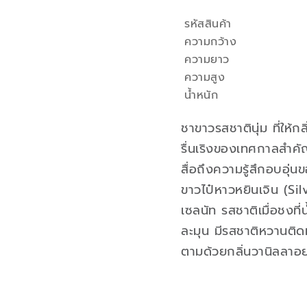
รหัสสินค้า
คุณสมบัติ
ความกว้าง
ความยาว
ความสูง
น้ำหนัก
ชาขาวรสชาตินุ่ม ที่ให้
รื่นเริงของเทศกาลสำค
สื่อถึงความรู้สึกอบอุ
ขาวไป๋หาวหยินเจิน (Si
เซลนัท รสชาติเมื่อชงที
ละมุน มีรสชาติหวานติด
ตามด้วยกลิ่นวานิลลาอย