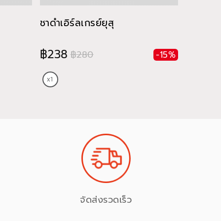
ชาดำเอิร์ลเกรย์ยุสุ
ชาดำลิ้นจี
฿238
฿280
฿280
-15%
จัดส่งรวดเร็ว