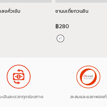
หลงคั่วเข้ม
ชานมเถี่ยกวนอิน
฿280
ระเงินสะดวกทุกช่องทาง
สะสมและแลกพอยท์