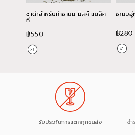
ชาดำสำหรับทำชานม มิลค์ แบล็ค
ชานมอู่
ที
฿280
฿550
รับประกันการแตกทุกขนส่ง
ชำ