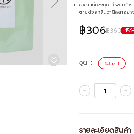
ชาขาวนุ่มละมุน มีรสชาติห
ตามด้วยกลิ่นวานิลลาอย่า
฿306
฿360
-15
ชุด
Set of 1
รายละเอียดสินค้า