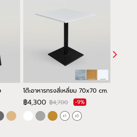
ง
โต๊ะอาหารทรงสี่เหลี่ยม 70x70 cm.
เก้าอี้พล
฿4,300
฿135
฿4,700
฿
-9%