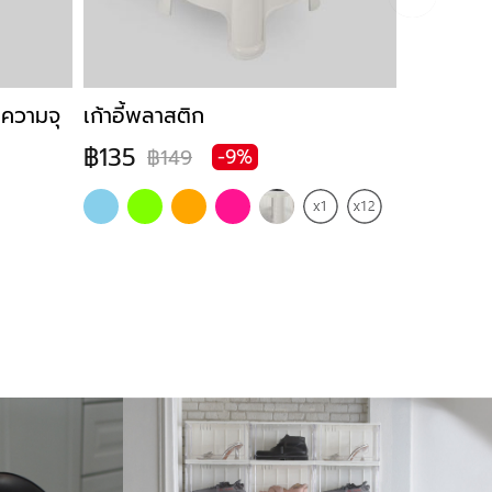
 ความจุ
เก้าอี้พลาสติก
เก้าอี้พ
฿135
฿890
฿149
฿
-9%