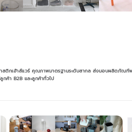
พลาสติกเฮ้าส์แวร์ คุณภาพมาตรฐานระดับสากล ส่งมอบผลิตภัณฑ์พล
ูกค้า B2B และลูกค้าทั่วไป