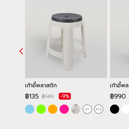
0x70 cm.
เก้าอี้พลาสติก
เก้าอี้
฿135
฿990
฿149
-9%