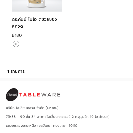
ดร.คีนน์ ไบโอ ดิชวอชชิ่ง
ลิควิด
฿180
1 รายการ
บริษัท โอเชียนกลาส จำกัด (มหาชน)
75/88 - 90 ชั้น 34 อาคารโอเชี่ยนทาวเวอร์ 2 ถ.สุขุมวิท 19 (ซ.วัฒนา)
แขวงคลองเตยเหนือ เขตวัฒนา กรุงเทพฯ 10110