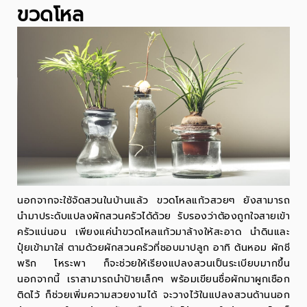
ขวดโหล
นอกจากจะใช้จัดสวนในบ้านแล้ว
ขวดโหลแก้วสวยๆ ยังสามารถ
นำมาประดับแปลงผักสวนครัวได้ด้วย รับรองว่าต้องถูกใจสายเข้า
ครัวแน่นอน เพียงแค่นำขวดโหลแก้วมาล้างให้สะอาด นำดินและ
ปุ๋ยเข้ามาใส่ ตามด้วยผักสวนครัวที่ชอบมาปลูก อาทิ ต้นหอม ผักชี
พริก โหระพา ก็จะช่วยให้เรียงแปลงสวนเป็นระเบียบมากขึ้น
นอกจากนี้ เราสามารถนำป้ายเล็กๆ พร้อมเขียนชื่อผักมาผูกเชือก
ติดไว้ ก็ช่วยเพิ่มความสวยงามได้ จะวางไว้ในแปลงสวนด้านนอก