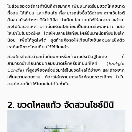
ในส่วนของวิธีการทำนั้นก็ง่ายมากๆ เพียงแค่เตรียม
ขวดโหล
ขนาด
ที่ชอบ ไส้เทียน และเทียนไข ที่สามารถสั่งซื้อได้ง่ายๆ จากเว็บไซต์
อีคอมเมิรซ์ต่างๆ วิธีทำก็คือ นำเทียนไขมาลนไฟให้ละลาย แล้วเท
ลงไปในขวดโหล จากนั้นให้ตัดไส้เทียนเป็นขนาดที่พอเหมาะ แล้ว
ใส่เข้าไปในขวดโหล โดยให้ปลายไส้เทียนโผล่ขึ้นมาเนื้อเทียนไขเล็ก
น้อย เพื่อให้จุดไฟได้ สุดท้ายคือรอให้เทียนไขเย็นลงและแข็งตัว
เราก็จะมีขวดโหลเทียนไว้ใช้กันแล้ว
ส่วนใครที่กลัวว่าจะทำเทียนหกหรือทำงานประดิษฐ์ไม่เก่ง ก็
สามารถนำเทียนก้อนกลมขนาดเล็กหรือเทียนทีไลท์ (
Tealight
Candle
) ที่สูงเพียงครึ่งนิ้วมาใส่ในขวดโหลได้ง่ายๆ และถ้าอยาก
เพิ่มความสวยงาม ก็อาจใส่ทรายขาวหรือก้อนกรวดเล็กๆ ไปใน
ขวดโหลดก็ทำให้โดดเด่นได้ไม่ซ้ำกัน
2. ขวดโหลแก้ว จัดสวนไซซ์มินิ