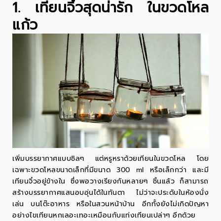
1. เทียนจิ๋วสุดน่ารัก ในขวดโหล
แก้ว
เพิ่มบรรยากาศแบบชิลๆ แต่หรูหราด้วยเทียนในขวดโหล โดย
เฉพาะ
ขวดโหลขนาดเล็กที่มีขนาด 300 ml หรือเล็กกว่า และมี
เทียนจิ๋วอยู่ข้างใน ซึ่งพอวางเรียงกันหลายๆ ชิ้นแล้ว ก็สามารถ
สร้างบรรยากาศแสนอบอุ่นได้ในทันตา ไม่ว่าจะประดับในห้องนั่ง
เล่น บนโต๊ะอาหาร หรือในสวนหน้าบ้าน อีกทั้งยังไม่เกิดปัญหา
อย่างไขเทียนหกเลอะเทอะเหมือนกับแท่งเทียนเปล่าๆ อีกด้วย