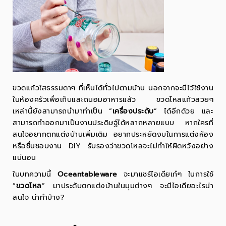
ขวดแก้วใสธรรมดาๆ ที่เห็นได้ทั่วไปตามบ้าน นอกจากจะมีไว้ใช้งาน
ในห้องครัวเพื่อเก็บและถนอมอาหารแล้ว ขวดโหลแก้วสวยๆ
เหล่านี้ยังสามารถนำมาทำเป็น “
เครื่องประดับ
” ได้อีกด้วย และ
สามารถทำออกมาเป็นงานประดิษฐ์ได้หลากหลายแบบ หากใครที่
สนใจอยากตกแต่งบ้านเพิ่มเติม อยากประหยัดงบในการแต่งห้อง
หรือชื่นชอบงาน DIY รับรองว่า
ขวดโหล
จะไม่ทำให้ผิดหวังอย่าง
แน่นอน
ในบทความนี้
Oceantableware
จะมาแชร์ไอเดียเก๋ๆ ในการใช้
“
ขวดโหล
” มาประดับตกแต่งบ้านในมุมต่างๆ จะมีไอเดียอะไรน่า
สนใจ น่าทำบ้าง?