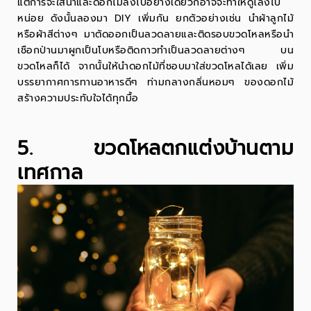
แต่การจะใส่น้ำและดอกไม้ลงไปอย่างเดียวก็อาจจะทำให้ดูโล่งไป
หน่อย ดังนั้นลองมา DIY เพิ่มกัน ยกตัวอย่างเช่น นำผ้าลูกไม้
หรือผ้าสีต่างๆ มาตัดออกเป็นลวดลายและติดรอบขวดโหลหรือนำ
เชือกป่านมาผูกเป็นโบหรือติดกาวทำเป็นลวดลายต่างๆ บน
ขวดโหลก็ได้ จากนั้นให้นำดอกไม้ที่ชอบมาใส่ขวดโหลได้เลย เพิ่ม
บรรยากาศการทานอาหารดีๆ ท่ามกลางกลิ่นหอมๆ ของดอกไม้
สร้างความประทับใจได้ทุกมื้อ
5. ขวดโหลตกแต่งบ้านตาม
เทศกาล