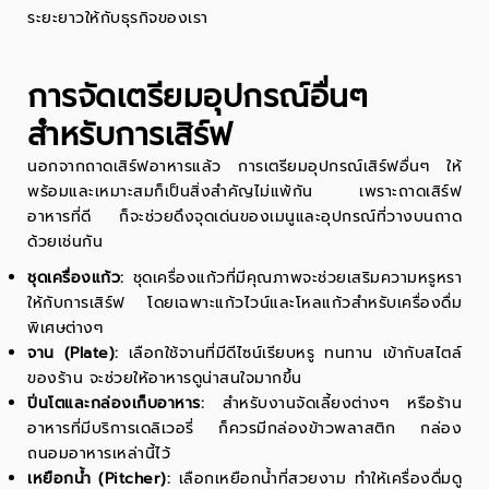
ระยะยาวให้กับธุรกิจของเรา
การจัดเตรียมอุปกรณ์อื่นๆ
สำหรับการเสิร์ฟ
นอกจากถาดเสิร์ฟอาหารแล้ว การเตรียมอุปกรณ์เสิร์ฟอื่นๆ ให้
พร้อมและเหมาะสมก็เป็นสิ่งสำคัญไม่แพ้กัน เพราะถาดเสิร์ฟ
อาหารที่ดี ก็จะช่วยดึงจุดเด่นของเมนูและอุปกรณ์ที่วางบนถาด
ด้วยเช่นกัน
ชุดเครื่องแก้ว
:
ชุดเครื่องแก้วที่มีคุณภาพจะช่วยเสริมความหรูหรา
ให้กับการเสิร์ฟ โดยเฉพาะแก้วไวน์และ
โหลแก้ว
สำหรับเครื่องดื่ม
พิเศษต่างๆ
จาน (
Plate
):
เลือกใช้จานที่มีดีไซน์เรียบหรู ทนทาน เข้ากับสไตล์
ของร้าน จะช่วยให้อาหารดูน่าสนใจมากขึ้น
ปิ่นโต
และ
กล่องเก็บอาหาร
:
สำหรับงานจัดเลี้ยงต่างๆ หรือร้าน
อาหารที่มีบริการเดลิเวอรี่ ก็ควรมี
กล่องข้าวพลาสติก
กล่อง
ถนอมอาหาร
เหล่านี้ไว้
เหยือกน้ำ (
Pitcher
):
เลือกเหยือกน้ำที่สวยงาม ทำให้เครื่องดื่มดู