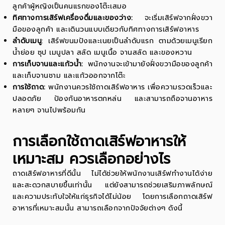
ลูกค้าผู้หญิงเป็นคนแรกของโต๊ะเสมอ
ทิศทางการเสิร์ฟเครื่องดื่มและของว่าง:
จะเริ่มเสิร์ฟจากฝั่งขวา
มือของลูกค้า และเดินวนแบบเดียวกับทิศทางการเสิร์ฟอาหาร
ลำดับเมนู
: เสิร์ฟขนมปังและเนยเป็นลำดับแรก ตามด้วยเมนูเรียก
น้ำย่อย ซุป เมนูปลา สลัด เมนูเนื้อ จานสลัด และของหวาน
การเก็บจานและแก้วน้ำ:
พนักงานจะเข้ามายังฝั่งขวามือของลูกค้า
และเก็บจานชาม และแก้วออกจากโต๊ะ
การใช้ถาด:
พนักงานควรใช้ถาดเสิร์ฟอาหาร เพื่อความรวดเร็วและ
ปลอดภัย ป้องกันอาหารตกหล่น และสามารถถือจานอาหาร
หลายๆ จานไปพร้อมกัน
การเลือกใช้ถาดเสิร์ฟอาหารให้
เหมาะสม ควรเลือกอย่างไร
ถาดเสิร์ฟอาหารที่ดีนั้น ไม่ได้ช่วยให้พนักงานเสิร์ฟทำงานได้ง่าย
และสะดวกสบายขึ้นเท่านั้น แต่ยังสามารถช่วยเสริมภาพลักษณ์
และความประทับใจให้แก่ธุรกิจได้ไม่น้อย โดยการเลือกถาดเสิร์ฟ
อาหารที่เหมาะสมนั้น สามารถเลือกจากปัจจัยต่างๆ ดังนี้