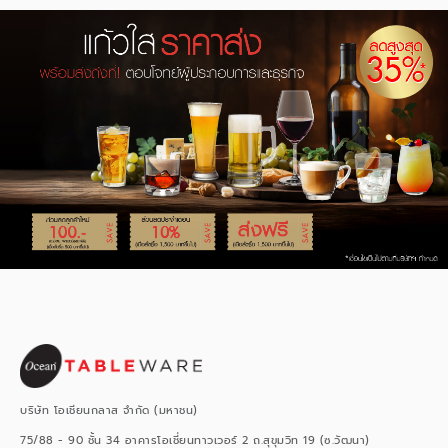
บริษัท โอเชียนกลาส จำกัด (มหาชน)
75/88 - 90 ชั้น 34 อาคารโอเชี่ยนทาวเวอร์ 2 ถ.สุขุมวิท 19 (ซ.วัฒนา)