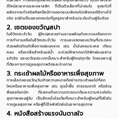
หรือวิสกี้ การมอบ
ชุดของขวัญ
อย่าง
ชุดเครื่องแก้ว
คุณภาพดีที่มี
ดีไซน์สวยงามและคลาสสิก ก็เป็นตัวเลือกที่น่าสนใจ ชุดแก้วที่
ผลิตจากแก้วคริสตัลหรือมีการออกแบบพิเศษไม่เพียงแต่ใช้งานได้
จริง แต่ยังเป็นของตกแต่งที่ดูหรูหราสำหรับประดับบ้านผู้รับด้วย
2. เซตของขวัญสปา
ในชีวิตประจำวัน ผู้ใหญ่หลายท่านอาจเผชิญกับความเครียดจาก
การทำงานหรือในชีวิตประจำวัน การมอบเซตของขวัญที่ประกอบ
ด้วยผลิตภัณฑ์เพื่อการผ่อนคลาย เช่น น้ำมันหอมระเหย เทียน
หอม หรือเกลือสำหรับแช่น้ำ จะช่วยให้พวกเขาได้พักผ่อนอย่าง
แท้จริง ของขวัญประเภทนี้เหมาะสำหรับผู้ใหญ่ทุกวัย โดยเฉพาะผู้
ที่ต้องการการดูแลสุขภาพจิตและร่างกาย
3. กระเช้าผลไม้หรืออาหารเพื่อสุขภาพ
การเลือกของขวัญวันเกิดความหมายดีอย่างกระเช้าผลไม้ที่สด
ใหม่หรืออาหารเพื่อสุขภาพ เช่น ชุดน้ำผึ้ง ชาธรรมชาติ หรือธัญ
พืชออร์แกนิก ที่แสดงถึงความปรารถนาดีและความห่วงใยใน
สุขภาพของผู้รับ เป็นอีกหนึ่งไอเดียที่เหมาะสำหรับผู้ใหญ่ที่ใส่ใจใน
การดูแลสุขภาพ หรือผู้ที่มีไลฟ์สไตล์เน้นอาหารสุขภาพ
4. หนังสือสร้างแรงบันดาลใจ