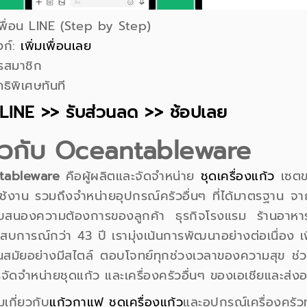
่มเพื่อน LINE (Step by Step)
งก์:
เพิ่มเพื่อนเลย
รสมาชิก
ทธิพิเศษทันที
LINE >> รับส่วนลด >> ช้อปเลย
่ยวกับ Oceantableware
tableware
คือผู้ผลิตและจัดจำหน่าย
ชุดเครื่องแก้ว
เซตข
ช้งาน รวมถึงจำหน่ายอุปกรณ์ครัวอื่นๆ ที่ได้มาตรฐาน จาก
อบสนองความต้องการของลูกค้า ธุรกิจโรงแรม ร้านอาหาร
บการณ์กว่า 43 ปี เรามุ่งเน้นการพัฒนาอย่างต่อเนื่อง 
สมัยอย่างมีสไตล์ ตอบโจทย์ทุกช่วงเวลาของความสุข ช่วย
รจัดจำหน่ายชุดแก้ว และเครื่องครัวอื่นๆ ของเอเชียและส
เกี่ยวกับ
แก้วกาแฟ
ชุดเครื่องแก้ว
และอุปกรณ์เครื่องครัวท