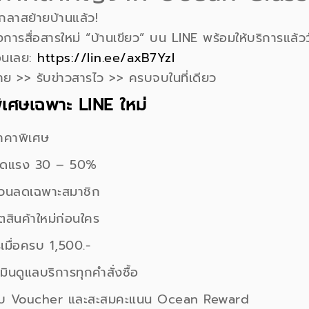
กลาสย้ายบ้านแล้ว!
การสื่อสารใหม่ “บ้านเขียว” บน LINE พร้อมให้บริการแล้ววั
ื่อนเลย:
https://lin.ee/axB7Yzl
อง่าย >> รับข่าวสารไว >> ครบจบในที่เดียว
พิเศษเฉพาะ LINE ใหม่
ราคาพิเศษ
ลดแรง 30 – 50%
ส่วนลดเฉพาะสมาชิก
ตสินค้าใหม่ก่อนใคร
ีเมื่อครบ 1,500.-
มินดูแลบริการทุกคำสั่งซื้อ
ับ Voucher และสะสมคะแนน Ocean Reward