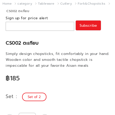
Home
category
Tableware
Cutlery
Fork&Chopsticks
CS002 ตะเกียบ
Sign up for price alert
Subscribe
CS002 ตะเกียบ
Simply design chopsticks, fit comfortably in your hand.
Wooden color and smooth tactile chopstick is
impeccable for all your favorite Aisan meals
฿185
Set
Set of 2