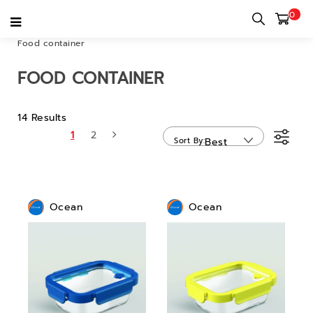
0
Home
category
Bar & Restaurant & Cafe
Dinnerware
Food container
FOOD CONTAINER
14 Results
1
2
Sort By
Best
Sellers
Ocean
Ocean