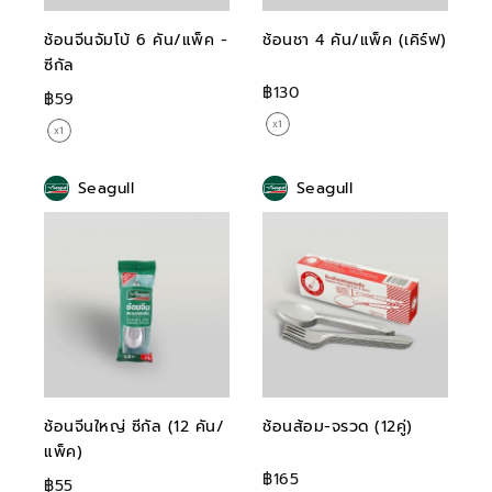
ช้อนจีนจัมโบ้ 6 คัน/แพ็ค -
ช้อนชา 4 คัน/แพ็ค (เคิร์ฟ)
ซีกัล
฿130
฿59
Seagull
Seagull
ช้อนจีนใหญ่ ซีกัล (12 คัน/
ช้อนส้อม-จรวด (12คู่)
แพ็ค)
฿165
฿55