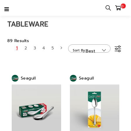
0
Home
category
Tableware & Kitchenware
Tableware
TABLEWARE
89 Results
1
2
3
4
5
Sort By
Best
Sellers
Seagull
Seagull