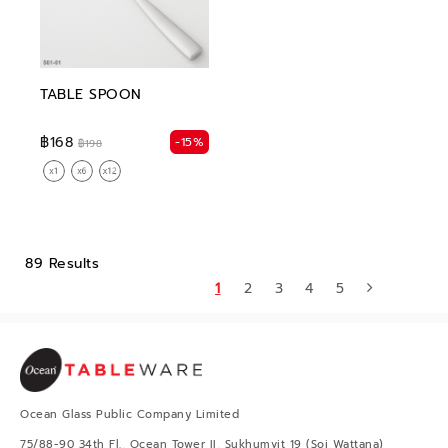
TABLE SPOON
฿168
-15%
฿198
89 Results
1
2
3
4
5
Ocean Glass Public Company Limited
75/88-90 34th Fl., Ocean Tower II, Sukhumvit 19 (Soi Wattana)