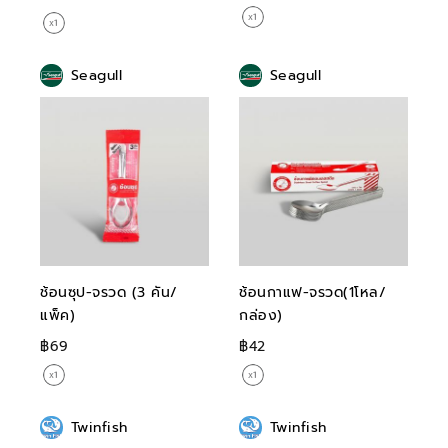
Seagull
Seagull
ช้อนซุป-จรวด (3 คัน/
ช้อนกาแฟ-จรวด(1โหล/
แพ็ค)
กล่อง)
฿69
฿42
Twinfish
Twinfish