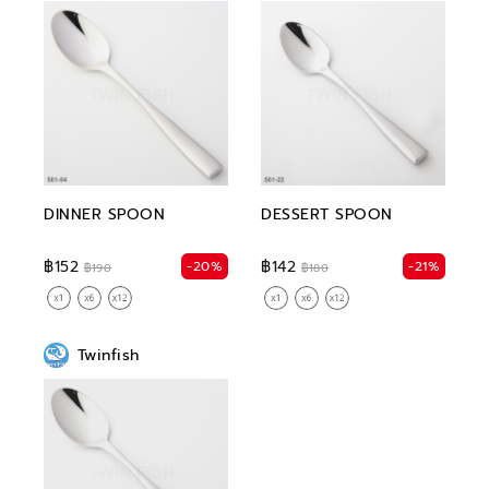
DINNER SPOON
DESSERT SPOON
฿152
฿142
-20%
-21%
฿190
฿180
Twinfish