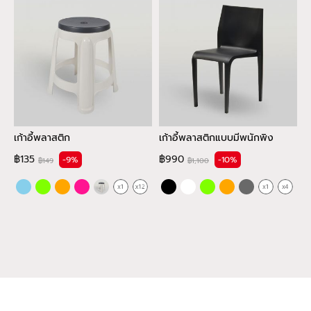
เก้าอี้พลาสติก
เก้าอี้พลาสติกแบบมีพนักพิง
เ
฿135
฿990
฿
-9%
-10%
฿149
฿1,100