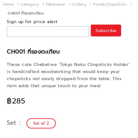
Home
category
Tableware
Cutlery
Fork&Chopsticks
CH001 ที่รองตะเกียบ
Sign up for price alert
Subscribe
CH001 ที่รองตะเกียบ
These cute Chabatree ‘Tokyo Neko Chopsticks Holder’
is handcrafted woodworking that would keep your
chopsticks not easily dropped from the table. This
item adds that unique touch to your meal.
฿285
Set
Set of 2