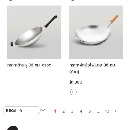
กระทะด้ามหู 36 ซม. จรวด
กระทะผักบุ้งไฟแดง 36 ซม.
(ด้าม)
฿1,360
แสดง
1
2
3
4
5
...
10