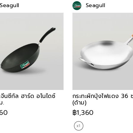
Seagull
Seagull
จีนซีกัล ฮาร์ด อโนไดซ์
กระทะผักบุ้งไฟแดง 36 
ม.
(ด้าม)
360
฿1,360