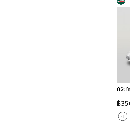
กระท
฿35