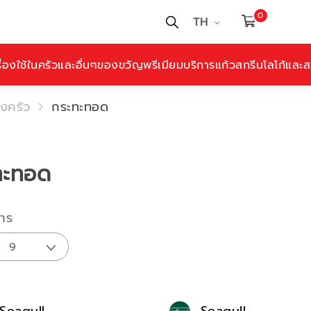
0
TH
ื่องใช้ในครัวและอื่นๆ
ของขวัญพรีเมียม
บริการแก้วสกรีนโลโก้และสล
องครัว
กระทะทอด
ทะทอด
าร