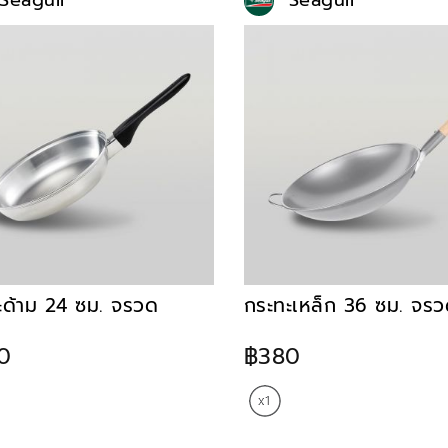
Seagull
Seagull
ะด้าม 24 ซม. จรวด
กระทะเหล็ก 36 ซม. จร
0
฿380