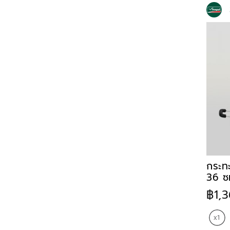
กระทะ
36 ซ
฿1,