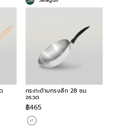
Seagull
วด
กระทะด้ามทรงลึก 28 ซม.
จรวด
฿465