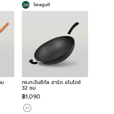
Seagull
ซม.
กระทะจีนซีกัล ฮาร์ด อโนไดซ์
32 ซม.
฿1,090