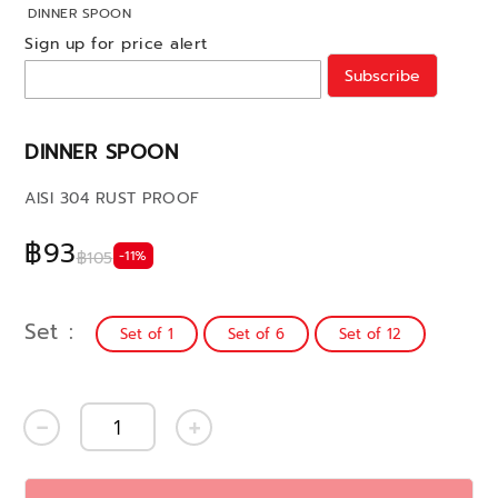
DINNER SPOON
Sign up for price alert
Subscribe
DINNER SPOON
AISI 304 RUST PROOF
฿93
-11%
฿105
Set
Set of 1
Set of 6
Set of 12