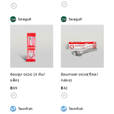
Seagull
Seagull
ช้อนซุป-จรวด (3 คัน/
ช้อนกาแฟ-จรวด(1โหล/
แพ็ค)
กล่อง)
฿69
฿42
Twinfish
Twinfish