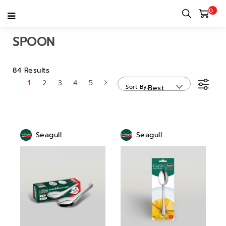
0
Home
category
Tableware
Cutlery
Spoon
SPOON
84 Results
1
2
3
4
5
Sort By
Best
Sellers
Seagull
Seagull