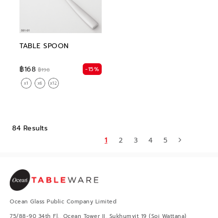
TABLE SPOON
฿168
-15%
฿198
84 Results
1
2
3
4
5
Ocean Glass Public Company Limited
75/88-90 34th Fl., Ocean Tower II, Sukhumvit 19 (Soi Wattana)