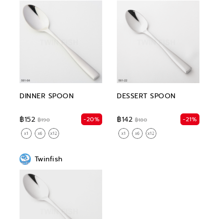
DINNER SPOON
DESSERT SPOON
฿152
฿142
-20%
-21%
฿190
฿180
Twinfish