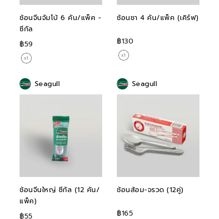
ช้อนจีนจัมโบ้ 6 คัน/แพ็ค -
ช้อนชา 4 คัน/แพ็ค (เคิร์ฟ)
ซีกัล
฿130
฿59
Seagull
Seagull
ช้อนจีนใหญ่ ซีกัล (12 คัน/
ช้อนส้อม-จรวด (12คู่)
แพ็ค)
฿165
฿55