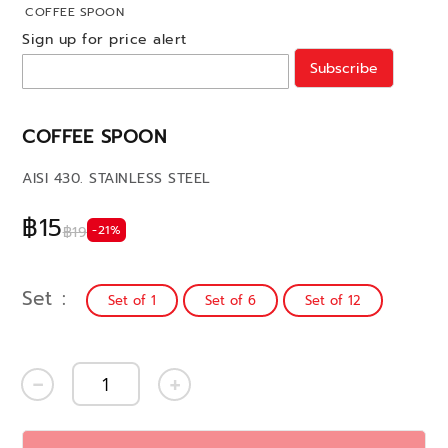
COFFEE SPOON
Sign up for price alert
Subscribe
COFFEE SPOON
AISI 430. STAINLESS STEEL
฿15
-21%
฿19
Set
Set of 1
Set of 6
Set of 12