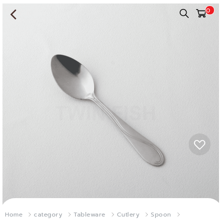
0
Home
category
Tableware
Cutlery
Spoon