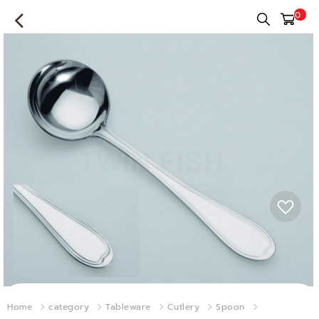
0
Home
category
Tableware
Cutlery
Spoon