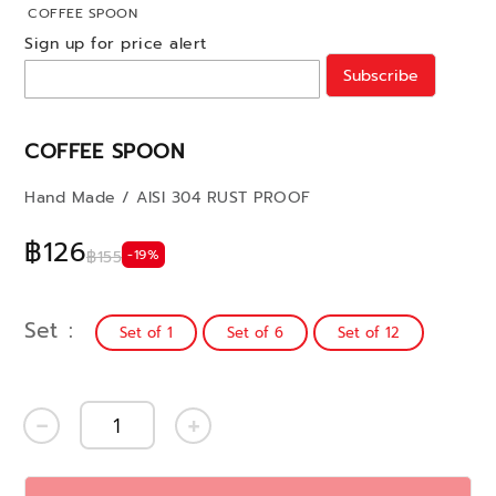
COFFEE SPOON
Sign up for price alert
Subscribe
COFFEE SPOON
Hand Made / AISI 304 RUST PROOF
฿126
-19%
฿155
Set
Set of 1
Set of 6
Set of 12