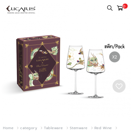
0
Home
category
Tableware
Stemware
Red Wine