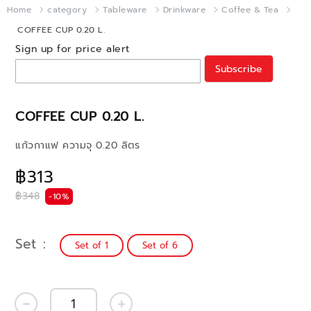
Home
category
Tableware
Drinkware
Coffee & Tea
COFFEE CUP 0.20 L.
Sign up for price alert
Subscribe
COFFEE CUP 0.20 L.
แก้วกาแฟ ความจุ 0.20 ลิตร
฿313
฿348
-10%
Set
Set of 1
Set of 6