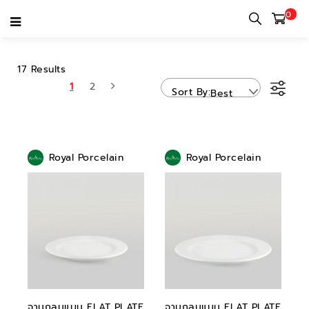
0
ROYAL PORCELAIN
17 Results
1
2
Sort By
Best
Sellers
Royal Porcelain
Royal Porcelain
จานกลมแบน FLAT PLATE
จานกลมแบน FLAT PLATE