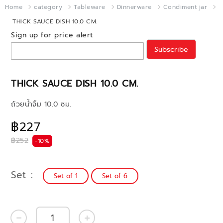
Home
category
Tableware
Dinnerware
Condiment jar
THICK SAUCE DISH 10.0 CM.
Sign up for price alert
Subscribe
THICK SAUCE DISH 10.0 CM.
ถ้วยน้ำจิ้ม 10.0 ซม.
฿227
฿252
-10%
Set
Set of 1
Set of 6