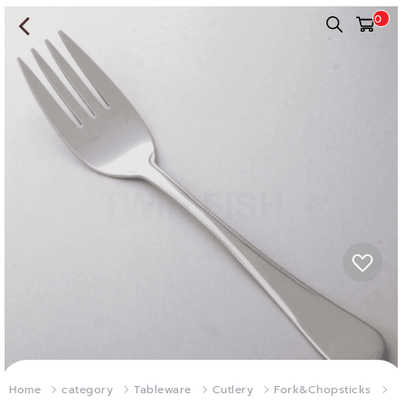
0
Home
category
Tableware
Cutlery
Fork&Chopsticks