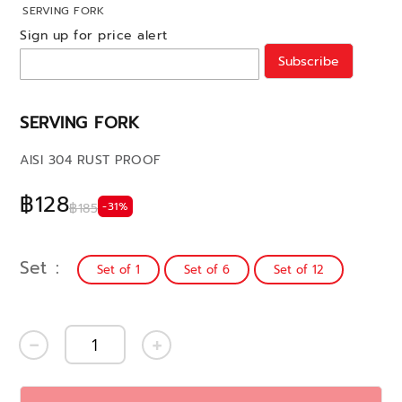
SERVING FORK
Sign up for price alert
Subscribe
SERVING FORK
AISI 304 RUST PROOF
฿128
-31%
฿185
Set
Set of 1
Set of 6
Set of 12