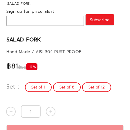
SALAD FORK
Sign up for price alert
Subscribe
SALAD FORK
Hand Made / AISI 304 RUST PROOF
฿81
-17%
฿98
Set
Set of 1
Set of 6
Set of 12