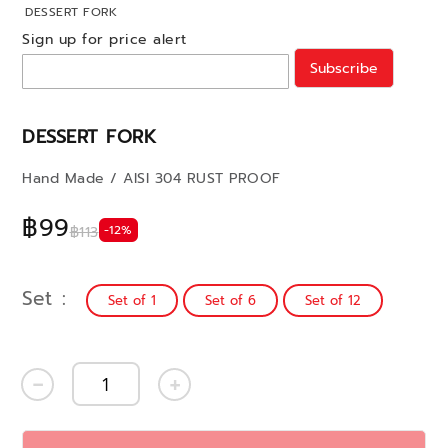
DESSERT FORK
Sign up for price alert
Subscribe
DESSERT FORK
Hand Made / AISI 304 RUST PROOF
฿99
-12%
฿113
Set
Set of 1
Set of 6
Set of 12