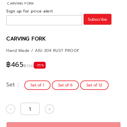
CARVING FORK
Sign up for price alert
Subscribe
CARVING FORK
Hand Made / AISI 304 RUST PROOF
฿465
-35%
฿720
Set
Set of 1
Set of 6
Set of 12