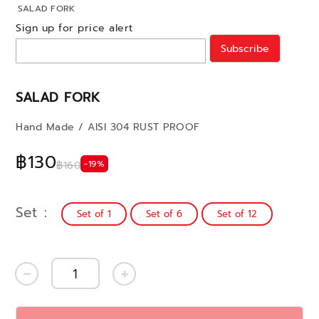
SALAD FORK
Sign up for price alert
Subscribe
SALAD FORK
Hand Made / AISI 304 RUST PROOF
฿130
-19%
฿160
Set
Set of 1
Set of 6
Set of 12