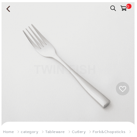
0
Home
category
Tableware
Cutlery
Fork&Chopsticks