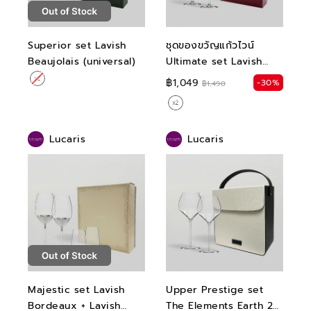
Superior set Lavish
ชุดของขวัญแก้วไวน์
Beaujolais (universal)
Ultimate set Lavish
Bordeaux
฿1,049
-30%
฿1,490
Lucaris
Lucaris
Majestic set Lavish
Upper Prestige set
Bordeaux + Lavish
The Elements Earth 2