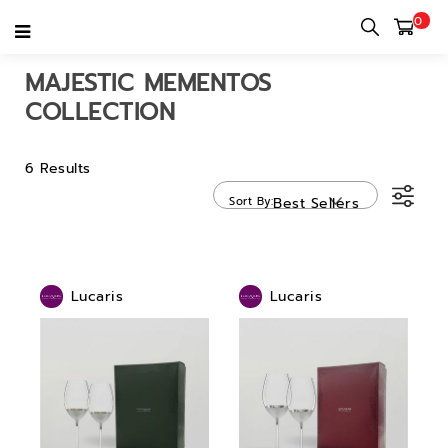
0
Home
category
Majestic Mementos Collection
MAJESTIC MEMENTOS
COLLECTION
6 Results
Sort By
Best Sellers
Lucaris
Lucaris