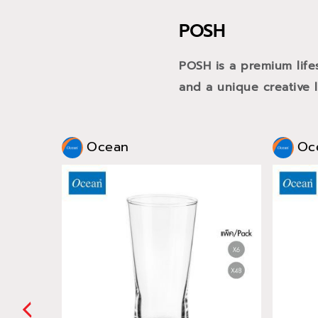
POSH
POSH is a premium life
and a unique creative li
Ocean
Oc