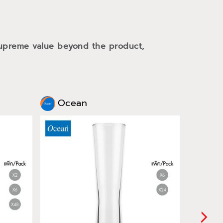
 supreme value beyond the product,
Ocean
Oce