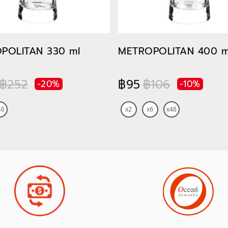
POLITAN 330 ml
METROPOLITAN 400 m
฿252
฿95
฿106
-20%
-10%