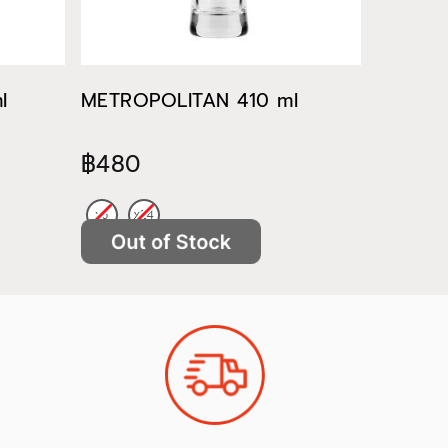
l
METROPOLITAN 410 ml
METROP
฿480
฿522