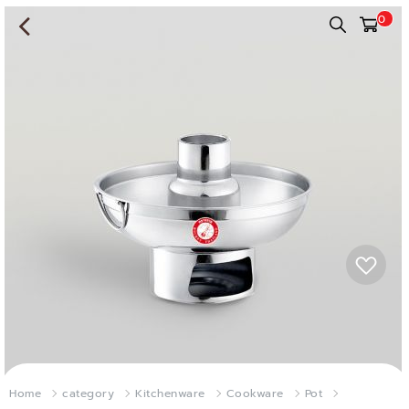
0
Home
category
Kitchenware
Cookware
Pot