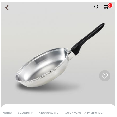
0
Home
category
Kitchenware
Cookware
Frying pan