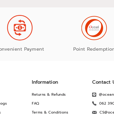
onvenient Payment
Point Redemptio
Information
Contact 
Returns & Refunds
@ocean
logs
FAQ
062 39
s
Terms & Conditions
CS@oce