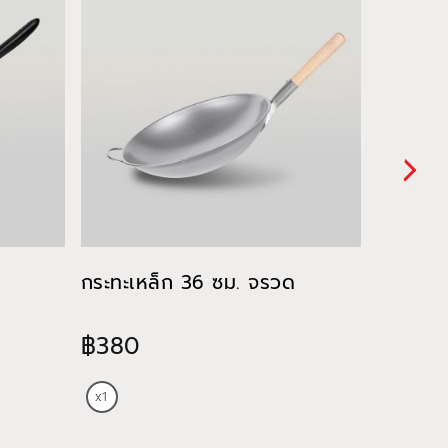
กระทะเหล็ก 36 ซม. จรวด
กระทะด้
฿380
฿465