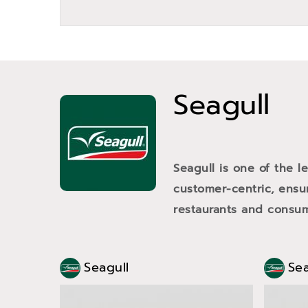
Seagull
Seagull is one of the l
customer-centric, ensur
restaurants and consume
Seagull
Sea