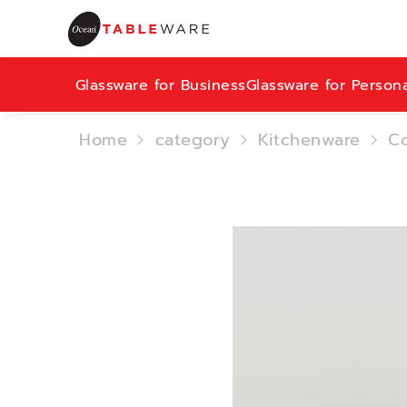
Glassware for Business
Glassware for Person
Home
category
Kitchenware
C