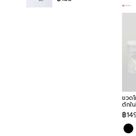
ขวดโ
ตักใน
฿14