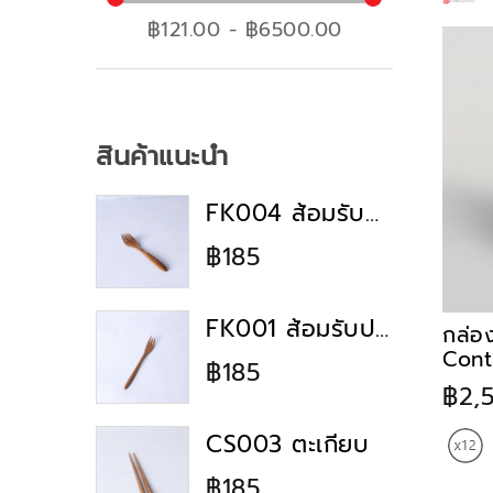
ภาชนะใส่อาหาร
฿121.00 - ฿6500.00
อุปกรณ์ครัว
ภาชนะบรรจุอาหาร
การตกแต่งและอุปกรณ์เสริม
อุปกรณ์เสริมและเก้าอี้
สินค้าแนะนำ
สินค้าขายดี
FK004 ส้อมรับประทานอาหาร
฿185
FK001 ส้อมรับประทานอาหาร
กล่อง
Conta
฿185
฿2,
CS003 ตะเกียบ
฿185