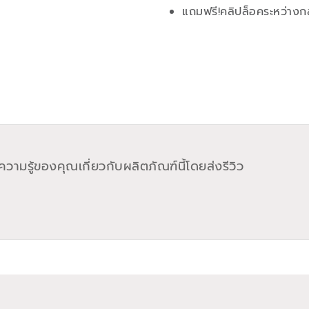
แถมฟรี!คลิปล็อคระหว่างก
วามรู้ของคุณเกี่ยวกับผลิตภัณฑ์นี้โดยส่งรีวิว