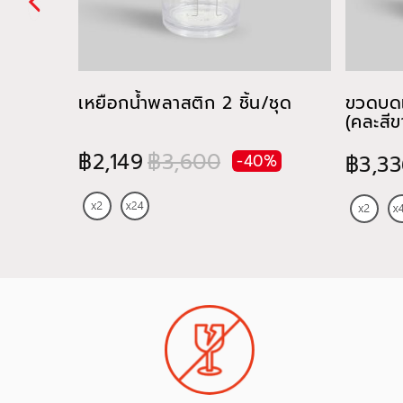
เหยือกน้ำพลาสติก 2 ชิ้น/ชุด
ขวดบดเ
(คละสี
฿2,149
฿3,600
-40%
฿3,33