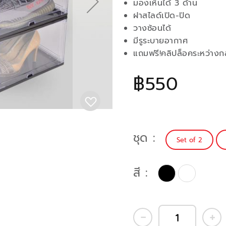
มองเห็นได้ 3 ด้าน
ฝาสไลด์เปิด-ปิด
วางซ้อนได้
มีรูระบายอากาศ
แถมฟรี!คลิปล็อคระหว่างก
฿550
ชุด
Set of 2
สี