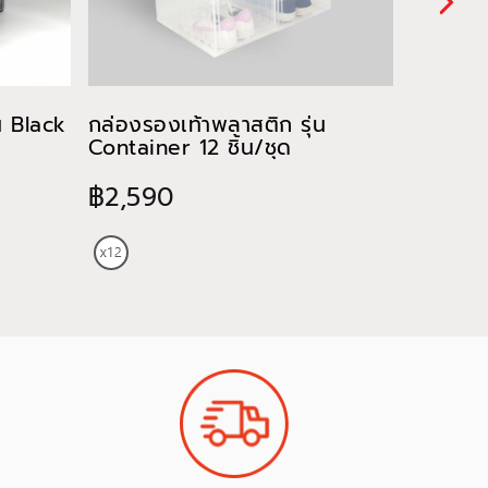
น Black
กล่องรองเท้าพลาสติก รุ่น
กล่องรอ
Container 12 ชิ้น/ชุด
Panoram
฿2,590
฿550