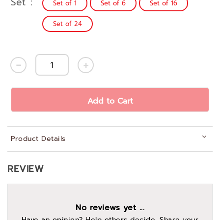
Set
Set of 1
Set of 6
Set of 16
Set of 24
Add to Cart
Product Details
REVIEW
No reviews yet ...
Have an opinion? Help others decide. Share your