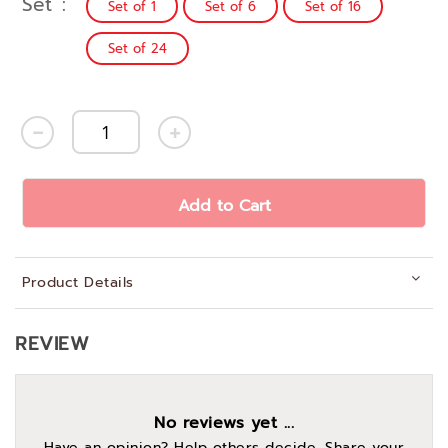
Set
Set of 1
Set of 6
Set of 16
Set of 24
Add to Cart
Product Details
REVIEW
No reviews yet ...
Have an opinion? Help others decide. Share your