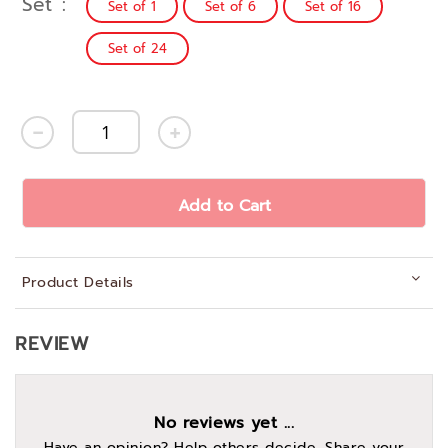
Set
Set of 1
Set of 6
Set of 16
Set of 24
Add to Cart
Product Details
REVIEW
No reviews yet ...
Have an opinion? Help others decide. Share your