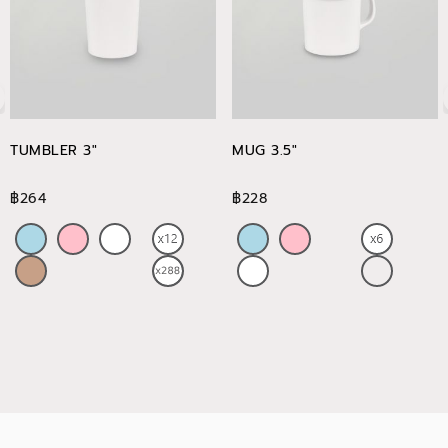
TUMBLER 3"
MUG 3.5"
฿264
฿228