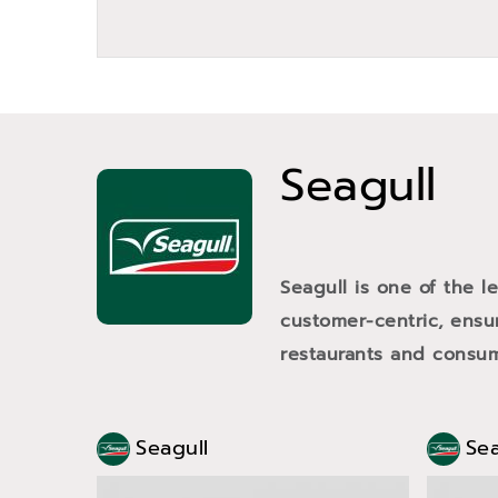
Seagull
Seagull is one of the l
customer-centric, ensur
restaurants and consume
Seagull
Sea