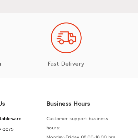
n
Fast Delivery
Us
Business Hours
tableware
Customer support business
hours:
0 0075
Monday-Friday 08.00-18.00 hrs.