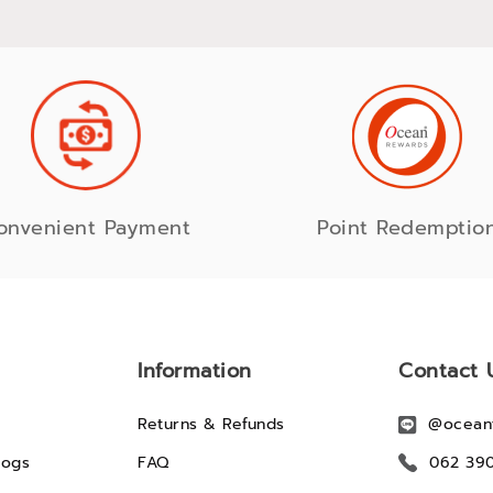
onvenient Payment
Point Redemptio
Information
Contact 
Returns & Refunds
@ocean
logs
FAQ
062 39