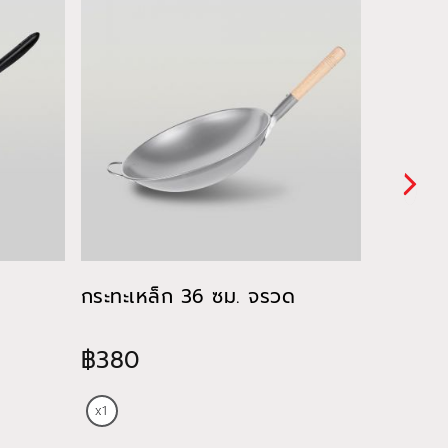
กระทะเหล็ก 36 ซม. จรวด
กระทะด้
฿380
฿465