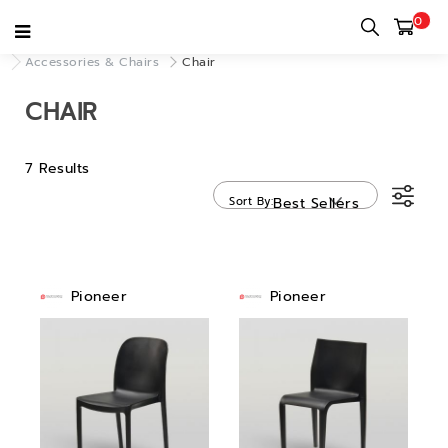
0
Home
category
Decor & Accessories
Accessories & Chairs
Chair
CHAIR
7 Results
Sort By
Best Sellers
Pioneer
Pioneer